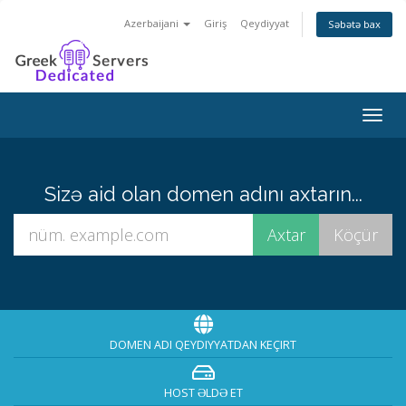
Azerbaijani
Giriş
Qeydiyyat
Səbətə bax
Naviq
keçid
Sizə aid olan domen adını axtarın...
DOMEN ADI QEYDIYYATDAN KEÇIRT
HOST ƏLDƏ ET