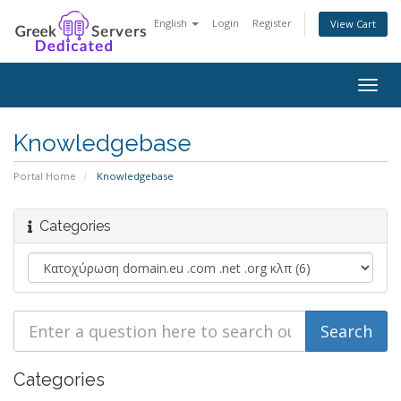
English
Login
Register
View Cart
Togg
navig
Knowledgebase
Portal Home
Knowledgebase
Categories
Categories